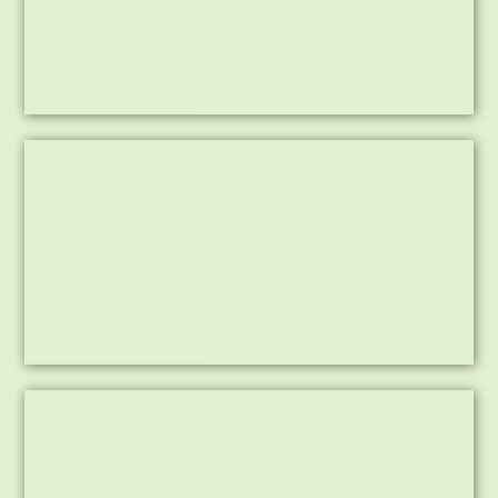
Aanleg volleybalveld
Werkbezoek Schiphol