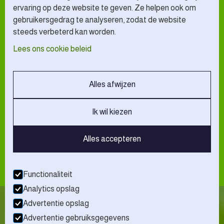
ervaring op deze website te geven. Ze helpen ook om
gebruikersgedrag te analyseren, zodat de website
steeds verbeterd kan worden.
Lees ons cookie beleid
Klaar voor het beste gras?
Alles afwijzen
Neem contact op met John Janssen Grass Solutions!
Goed advies, Topkwaliteit gras en altijd eerlijk.
Ik wil kiezen
Neem contact op!
Alles accepteren
Functionaliteit
Analytics opslag
Advertentie opslag
VOF John Janssen
Volg ons op
Advertentie gebruiksgegevens